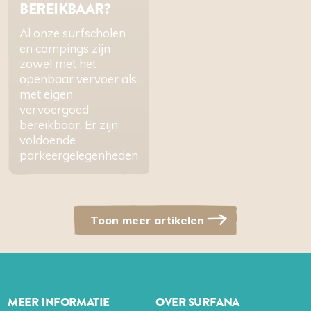
BEREIKBAAR?
Al onze surfscholen
en campings zijn
zowel met het
openbaar vervoer als
met eigen
vervoergoed
bereikbaar. Er zijn
voldoende
parkeergelegenheden
Toon meer artikelen
MEER INFORMATIE
OVER SURFANA