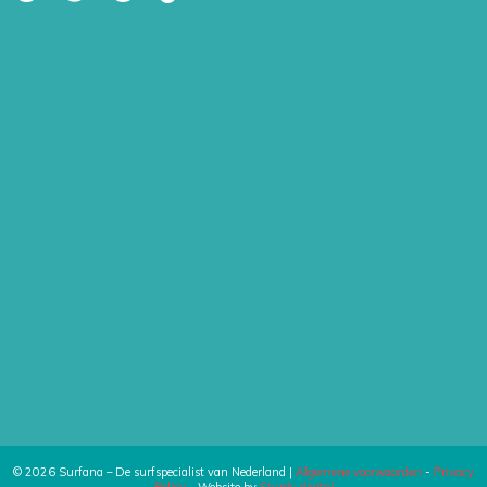
© 2026 Surfana – De surfspecialist van Nederland |
Algemene voorwaarden
-
Privacy
Policy
- Website by
Sturdy digital