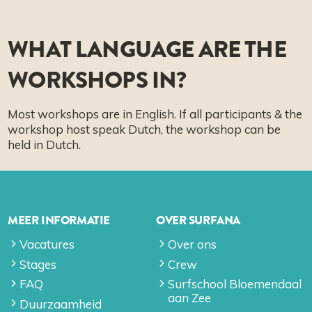
WHAT LANGUAGE ARE THE
WORKSHOPS IN?
Most workshops are in English. If all participants & the
workshop host speak Dutch, the workshop can be
held in Dutch.
MEER INFORMATIE
OVER SURFANA
Vacatures
Over ons
Stages
Crew
FAQ
Surfschool Bloemendaal
aan Zee
Duurzaamheid