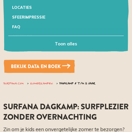
LOCATIES
SFEERIMPRESSIE
FAQ
CONTACT
Toon alles
BEKIJK DATA EN BOEK
SURFANA.COM
ZOMERKAMPEN
DAGKAMP 8 T/M 11 JAAR
SURFANA DAGKAMP: SURFPLEZIER
ZONDER OVERNACHTING
Zin om je kids een onvergetelijke zomer te bezorgen?