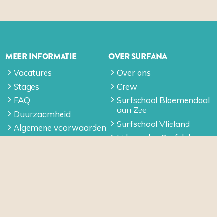
MEER INFORMATIE
OVER SURFANA
Vacatures
Over ons
Stages
Crew
FAQ
Surfschool Bloemendaal
aan Zee
Duurzaamheid
Surfschool Vlieland
Algemene voorwaarden
Lid worden Surfclub
Privacy
Vakantie Vlieland
Surfweer Forecast
Vakantie Bloemendaal
aan Zee
Vakantie Bloemendaal
aan Zee voor Families
Surfana Festival