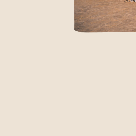
Relaxte vibes en positieve energie
CHOOSE THE GOOD LIFE.
KLINKT HEERLIJK, MAAR WAT BEDOELEN WE ER
ereen anders. En toch krijgt iedereen er een bepaald gevoel 
 gevoel lijkt soms heel ver weg. Vooral in een wereld waar
ars lijkt. Surfana laat zien dat dit gevoel dichterbij is dan