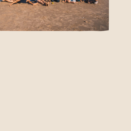
Herinneringen voor het leven
 MEE?
bij. Een gevoel van genieten, van vrijheid en
in we zoveel lijken te moeten. En waarin tijd
 je denkt.