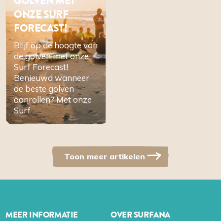
GOLVEN MET
ONZE SURF
FORECAST!
Blijf op de hoogte van
de golven met onze
Surf Forecast!
Benieuwd wanneer
de beste golven
aanrollen? Met onze
Surf
Toon meer artikelen
MEER INFORMATIE
OVER SURFANA