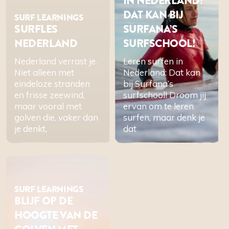
IN NEDERLAND:
DAT KAN BIJ
SURF LEARNINGS
SURFLES
SURFANA’S
NEDERLAND
SURFSCHOOL!
Nederland verrast je.
Leren surfen in
Niet alleen met
Nederland: Dat kan
eindeloze stranden
bij Surfana’s
en frisse zeewind,
surfschool! Droom jij
maar vooral met
ervan om te leren
golven die, vaker dan
surfen, maar denk je
je denkt,
dat
SURF LEARNINGS
BLIJF OP DE
HOOGTE VAN DE