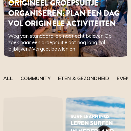
ORIGINEEL GROEPSUITJE
ORGANISEREN: PLAN EEN DAG
VOL ORIGINELE ACTIVITEITEN
Weg van standaard, op naar echt beleven Op
zoek naar een groepsuitje dat nog lang zal
bijblijven? Vergeet bowlen en
ALL
COMMUNITY
ETEN & GEZONDHEID
EVEN
SURF LEARNINGS
LEREN SURFEN