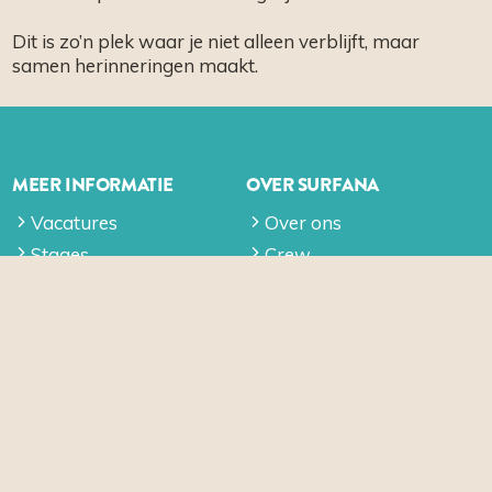
Dit is zo’n plek waar je niet alleen verblijft, maar
samen herinneringen maakt.
MEER INFORMATIE
OVER SURFANA
Vacatures
Over ons
Stages
Crew
FAQ
Surfschool Bloemendaal
aan Zee
Duurzaamheid
Surfschool Vlieland
Algemene voorwaarden
Lid worden Surfclub
Privacy
Vakantie Vlieland
Surfweer Forecast
Vakantie Bloemendaal
aan Zee
Vakantie Bloemendaal