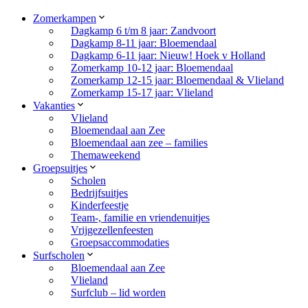
Zomerkampen
Dagkamp 6 t/m 8 jaar: Zandvoort
Dagkamp 8-11 jaar: Bloemendaal
Dagkamp 6-11 jaar: Nieuw! Hoek v Holland
Zomerkamp 10-12 jaar: Bloemendaal
Zomerkamp 12-15 jaar: Bloemendaal & Vlieland
Zomerkamp 15-17 jaar: Vlieland
Vakanties
Vlieland
Bloemendaal aan Zee
Bloemendaal aan zee – families
Themaweekend
Groepsuitjes
Scholen
Bedrijfsuitjes
Kinderfeestje
Team-, familie en vriendenuitjes
Vrijgezellenfeesten
Groepsaccommodaties
Surfscholen
Bloemendaal aan Zee
Vlieland
Surfclub – lid worden