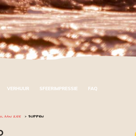
VERHUUR
SFEERIMPRESSIE
FAQ
AL AAN ZEE
SUPPEN
D