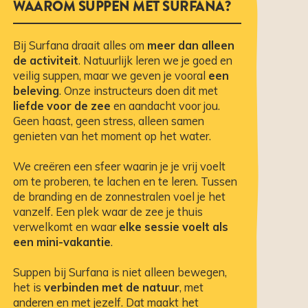
WAAROM SUPPEN MET SURFANA?
Bij Surfana draait alles om
meer dan alleen
de activiteit
. Natuurlijk leren we je goed en
veilig suppen, maar we geven je vooral
een
beleving
. Onze instructeurs doen dit met
liefde voor de zee
en aandacht voor jou.
Geen haast, geen stress, alleen samen
genieten van het moment op het water.
We creëren een sfeer waarin je je vrij voelt
om te proberen, te lachen en te leren. Tussen
de branding en de zonnestralen voel je het
vanzelf. Een plek waar de zee je thuis
verwelkomt en waar
elke sessie voelt als
een mini-vakantie
.
Suppen bij Surfana is niet alleen bewegen,
het is
verbinden met de natuur
, met
anderen en met jezelf. Dat maakt het