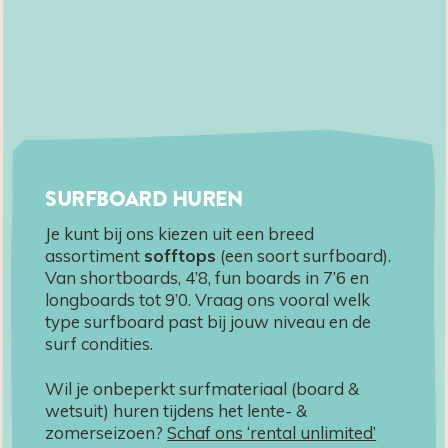
SURFBOARD HUREN
Je kunt bij ons kiezen uit een breed
assortiment
sofftops
(een soort surfboard).
Van shortboards, 4’8, fun boards in 7’6 en
longboards tot 9’0. Vraag ons vooral welk
type surfboard past bij jouw niveau en de
surf condities.
Wil je onbeperkt surfmateriaal (board &
wetsuit) huren tijdens het lente- &
zomerseizoen?
Schaf ons ‘rental unlimited’