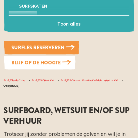
SURFSKATEN
VERHUUR
Toon alles
SFEERIMPRESSIE
FAQ
SURFLES RESERVEREN
SURF CADEAUBON
CONTACT
BLIJF OP DE HOOGTE
SURFANA.COM
SURFSCHOLEN
SURFSCHOOL BLOEMENDAAL AAN ZEE
VERHUUR
SURFBOARD, WETSUIT EN/OF SUP
VERHUUR
Trotseer jij zonder problemen de golven en wil je in