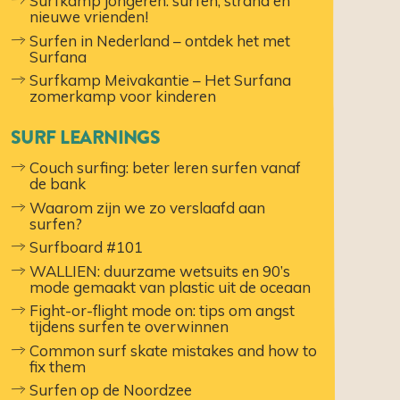
Surfkamp jongeren: surfen, strand en
nieuwe vrienden!
Surfen in Nederland – ontdek het met
Surfana
Surfkamp Meivakantie – Het Surfana
zomerkamp voor kinderen
SURF LEARNINGS
Couch surfing: beter leren surfen vanaf
de bank
Waarom zijn we zo verslaafd aan
surfen?
Surfboard #101
WALLIEN: duurzame wetsuits en 90’s
mode gemaakt van plastic uit de oceaan
Fight-or-flight mode on: tips om angst
tijdens surfen te overwinnen
Common surf skate mistakes and how to
fix them
Surfen op de Noordzee