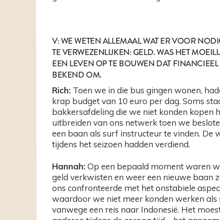
V: WE WETEN ALLEMAAL WAT ER VOOR NODIG
TE VERWEZENLIJKEN: GELD. WAS HET MOEI
EEN LEVEN OP TE BOUWEN DAT FINANCIEEL S
BEKEND OM.
Rich:
Toen we in die bus gingen wonen, had
krap budget van 10 euro per dag. Soms staa
bakkersafdeling die we niet konden kopen h
uitbreiden van ons netwerk toen we besloten
een baan als surf instructeur te vinden. De
tijdens het seizoen hadden verdiend.
Hannah:
Op een bepaald moment waren we h
geld verkwisten en weer een nieuwe baan 
ons confronteerde met het onstabiele aspect 
waardoor we niet meer konden werken als s
vanwege een reis naar Indonesië. Het moest