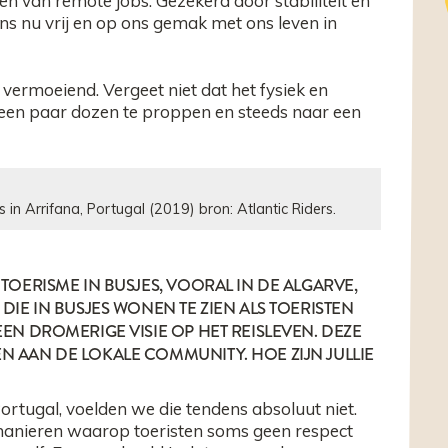
en van remote jobs. Gezekerd door stabiliteit en
ns nu vrij en op ons gemak met ons leven in
 vermoeiend. Vergeet niet dat het fysiek en
n een paar dozen te proppen en steeds naar een
n Arrifana, Portugal (2019) bron: Atlantic Riders.
TOERISME IN BUSJES, VOORAL IN DE ALGARVE,
DIE IN BUSJES WONEN TE ZIEN ALS TOERISTEN
EN DROMERIGE VISIE OP HET REISLEVEN. DEZE
 AAN DE LOKALE COMMUNITY. HOE ZIJN JULLIE
rtugal, voelden we die tendens absoluut niet.
anieren waarop toeristen soms geen respect