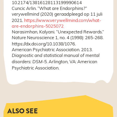
10.2174/13816128113199990614
Cuncic Arlin. “What are Endorphins?”
(2020) geraadpleegd op 11 juli
verywellmind
2021.
https://www.verywellmind.com/what-
are-endorphins-5025072
Narasimhan, Kalyani. “Unexpected Rewards.”
1, no. 4 (1998): 265-268.
Nature Neuroscience
https://dx.doi.org/10.1038/1076.
American Psychiatric Association. 2013.
Diagnostic and statistical manual of mental
. Arlington, VA: American
disorders: DSM-5
Psychiatric Association.
ALSO SEE