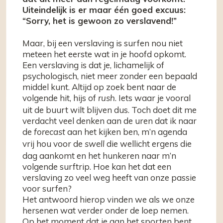
Uiteindelijk is er maar één goed excuus:
“Sorry, het is gewoon zo verslavend!”
Maar, bij een verslaving is surfen nou niet
meteen het eerste wat in je hoofd opkomt.
Een verslaving is dat je, lichamelijk of
psychologisch, niet meer zonder een bepaald
middel kunt. Altijd op zoek bent naar de
volgende hit, hijs of
. Iets waar je vooral
rush
uit de buurt wilt blijven dus. Toch doet dit me
verdacht veel denken aan de uren dat ik naar
de
aan het kijken ben, m’n agenda
forecast
vrij hou voor de
die wellicht ergens die
swell
dag aankomt en het hunkeren naar m’n
volgende surftrip. Hoe kan het dat een
verslaving zo veel weg heeft van onze passie
voor surfen?
Het antwoord hierop vinden we als we onze
hersenen wat verder onder de loep nemen.
Op het moment dat je aan het sporten bent,