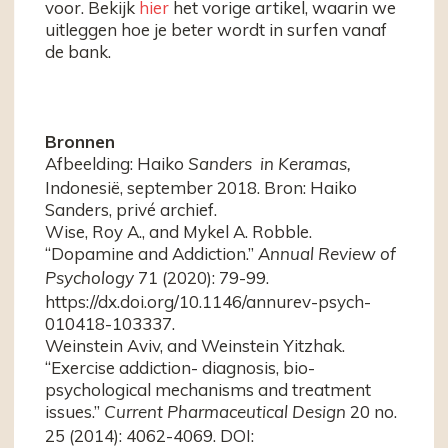
voor. Bekijk
hier
het vorige artikel, waarin we
uitleggen hoe je beter wordt in surfen vanaf
de bank.
Bronnen
Afbeelding: Haiko
Sanders in Keramas,
Indonesië, september 2018. Bron: Haiko
Sanders, privé archief.
Wise, Roy A., and Mykel A. Robble.
“Dopamine and Addiction.”
Annual Review of
71 (2020): 79-99.
Psychology
https://dx.doi.org/10.1146/annurev-psych-
010418-103337.
Weinstein Aviv, and Weinstein Yitzhak.
“Exercise addiction- diagnosis, bio-
psychological mechanisms and treatment
issues.”
20 no.
Current Pharmaceutical Design
25 (2014): 4062-4069. DOI: