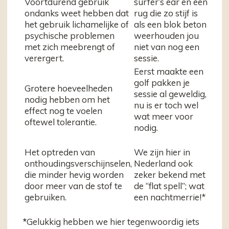
Voortdurend gebruik
surfer’s ear en een
ondanks weet hebben dat
rug die zo stijf is
het gebruik lichamelijke of
als een blok beton
psychische problemen
weerhouden jou
met zich meebrengt of
niet van nog een
verergert.
sessie.
Eerst maakte een
golf pakken je
Grotere hoeveelheden
sessie al geweldig,
nodig hebben om het
nu is er toch wel
effect nog te voelen
wat meer voor
oftewel tolerantie.
nodig.
Het optreden van
We zijn hier in
onthoudingsverschijnselen,
Nederland ook
die minder hevig worden
zeker bekend met
door meer van de stof te
de “flat spell”; wat
gebruiken.
een nachtmerrie!*
*
Gelukkig hebben we hier tegenwoordig iets