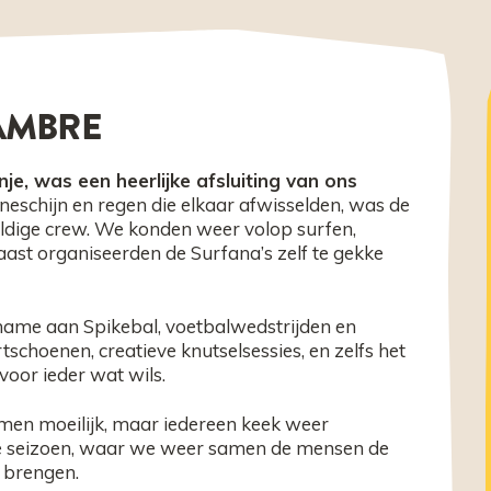
AMBRE
, was een heerlijke afsluiting van ons
neschijn en regen die elkaar afwisselden, was de
eldige crew. We konden weer volop surfen,
aast organiseerden de Surfana’s zelf te gekke
elname aan Spikebal, voetbalwedstrijden en
schoenen, creatieve knutselsessies, en zelfs het
voor ieder wat wils.
men moeilijk, maar iedereen keek weer
uwe seizoen, waar we weer samen de mensen de
n brengen.