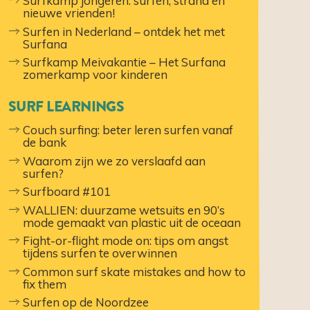
Surfkamp jongeren: surfen, strand en
nieuwe vrienden!
Surfen in Nederland – ontdek het met
Surfana
Surfkamp Meivakantie – Het Surfana
zomerkamp voor kinderen
SURF LEARNINGS
Couch surfing: beter leren surfen vanaf
de bank
Waarom zijn we zo verslaafd aan
surfen?
Surfboard #101
WALLIEN: duurzame wetsuits en 90’s
mode gemaakt van plastic uit de oceaan
Fight-or-flight mode on: tips om angst
tijdens surfen te overwinnen
Common surf skate mistakes and how to
fix them
Surfen op de Noordzee